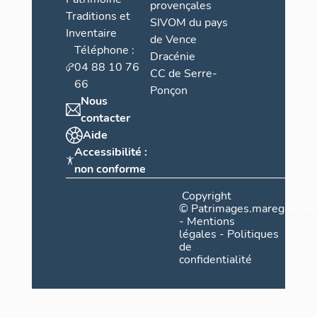
provençales
Traditions et
SIVOM du pays
Inventaire
de Vence
Téléphone :
Dracénie
04 88 10 76
CC de Serre-
66
Ponçon
Nous
contacter
Aide
Accessibilité :
non conforme
Copyright
©
Patrimages.maregionsud
-
Mentions
légales
-
Politiques
de
confidentialité