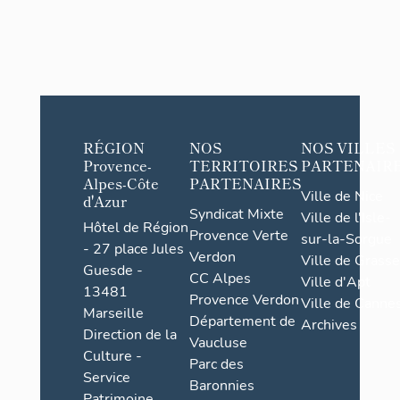
RÉGION
NOS
NOS VILLES
Provence-
TERRITOIRES
PARTENAIR
Alpes-Côte
PARTENAIRES
Ville de Nice
d'Azur
Syndicat Mixte
Ville de l'Isle-
Hôtel de Région
Provence Verte
sur-la-Sorgue
- 27 place Jules
Verdon
Ville de Grasse
Guesde -
CC Alpes
Ville d'Apt
13481
Provence Verdon
Ville de Cannes
Marseille
Département de
Archives
Direction de la
Vaucluse
Culture -
Parc des
Service
Baronnies
Patrimoine