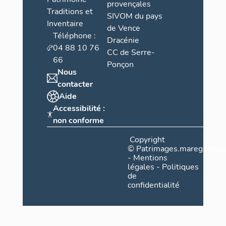
provençales
Traditions et
SIVOM du pays
Inventaire
de Vence
Téléphone :
Dracénie
04 88 10 76
CC de Serre-
66
Ponçon
Nous
contacter
Aide
Accessibilité :
non conforme
Copyright
©
Patrimages.maregionsud
-
Mentions
légales
-
Politiques
de
confidentialité