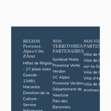
RÉGION
NOS
NOS VILLES
Provence-
TERRITOIRES
PARTENAIR
Alpes-Côte
PARTENAIRES
Ville de Nice
d'Azur
Syndicat Mixte
Ville de l'Isle-
Hôtel de Région
Provence Verte
sur-la-Sorgue
- 27 place Jules
Verdon
Ville de Grasse
Guesde -
CC Alpes
Ville d'Apt
13481
Provence Verdon
Ville de Cannes
Marseille
Département de
Archives
Direction de la
Vaucluse
Culture -
Parc des
Service
Baronnies
Patrimoine