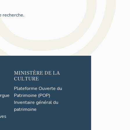
e recherche.
MINISTÈRE DE LA
CULTURE
Plateforme Ouverte du
orgue
Patrimoine (POP)
Inventaire général du
patrimoine
ives