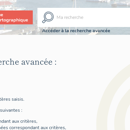
ue
rtographique
Accéder à la recherche avancée
erche avancée :
ères saisis.
suivantes :
dant aux critères,
nées correspondant aux critères,