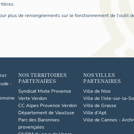
itères.
ur plus de renseignements sur le fonctionnement de l'outil d
zur
NOS TERRITOIRES
NOS VILLES
PARTENAIRES
PARTENAIRES
esde -
Syndicat Mixte Provence
Ville de Nice
rimoine
Verte Verdon
Ville de l'Isle-sur-la-S
CC Alpes Provence Verdon
Ville de Grasse
Département de Vaucluse
Ville d'Apt
Parc des Baronnies
Ville de Cannes - Arch
provençales