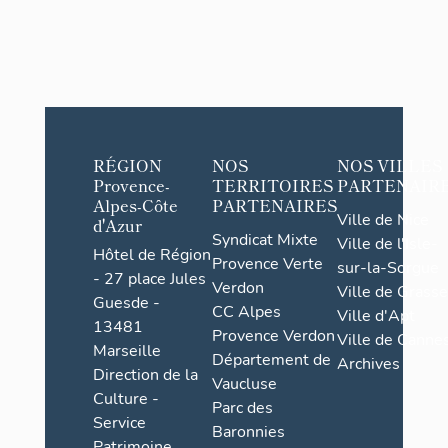
RÉGION
NOS
NOS VILLES
Provence-
TERRITOIRES
PARTENAIR
Alpes-Côte
PARTENAIRES
Ville de Nice
d'Azur
Syndicat Mixte
Ville de l'Isle-
Hôtel de Région
Provence Verte
sur-la-Sorgue
- 27 place Jules
Verdon
Ville de Grasse
Guesde -
CC Alpes
Ville d'Apt
13481
Provence Verdon
Ville de Cannes
Marseille
Département de
Archives
Direction de la
Vaucluse
Culture -
Parc des
Service
Baronnies
Patrimoine