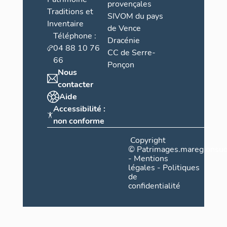
provençales
Traditions et
SIVOM du pays
Inventaire
de Vence
Téléphone :
Dracénie
04 88 10 76
CC de Serre-
66
Ponçon
Nous
contacter
Aide
Accessibilité :
non conforme
Copyright
©
Patrimages.maregionsud
-
Mentions
légales
-
Politiques
de
confidentialité