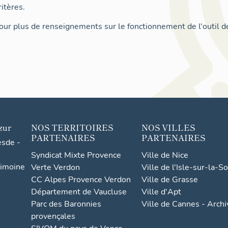
itères.
ur plus de renseignements sur le fonctionnement de l'outil d
zur
NOS TERRITOIRES
NOS VILLES
PARTENAIRES
PARTENAIRES
esde -
Syndicat Mixte Provence
Ville de Nice
rimoine
Verte Verdon
Ville de l'Isle-sur-la-S
CC Alpes Provence Verdon
Ville de Grasse
Département de Vaucluse
Ville d'Apt
Parc des Baronnies
Ville de Cannes - Arch
provençales