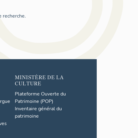
e recherche.
MINISTÈRE DE LA
CULTURE
Plateforme Ouverte du
orgue
Patrimoine (POP)
Inventaire général du
patrimoine
ives