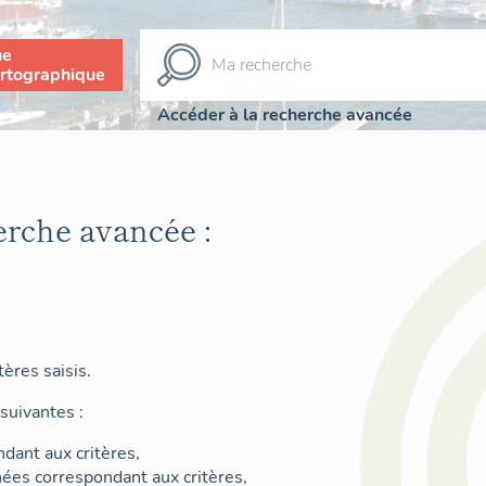
ue
rtographique
Accéder à la recherche avancée
erche avancée :
ères saisis.
suivantes :
dant aux critères,
nées correspondant aux critères,