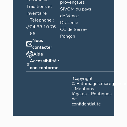
provençales
Traditions et
SIVOM du pays
Inventaire
de Vence
Téléphone :
Dracénie
04 88 10 76
CC de Serre-
66
Ponçon
Nous
contacter
Aide
Accessibilité :
non conforme
Copyright
©
Patrimages.maregionsud
-
Mentions
légales
-
Politiques
de
confidentialité