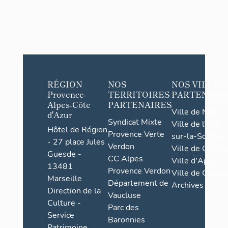
RÉGION
NOS
NOS VILLES
Provence-
TERRITOIRES
PARTENAIR
Alpes-Côte
PARTENAIRES
Ville de Nice
d'Azur
Syndicat Mixte
Ville de l'Isle-
Hôtel de Région
Provence Verte
sur-la-Sorgue
- 27 place Jules
Verdon
Ville de Grasse
Guesde -
CC Alpes
Ville d'Apt
13481
Provence Verdon
Ville de Cannes
Marseille
Département de
Archives
Direction de la
Vaucluse
Culture -
Parc des
Service
Baronnies
Patrimoine