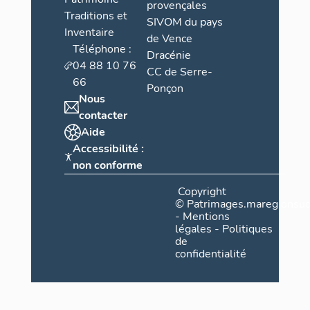
provençales
Traditions et
SIVOM du pays
Inventaire
de Vence
Téléphone :
Dracénie
04 88 10 76
CC de Serre-
66
Ponçon
Nous
contacter
Aide
Accessibilité :
non conforme
Copyright
©
Patrimages.maregionsud
-
Mentions
légales
-
Politiques
de
confidentialité