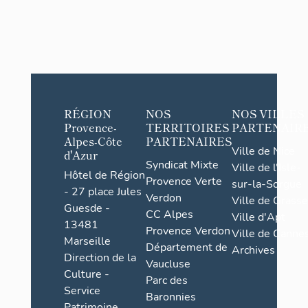
RÉGION
NOS
NOS VILLES
Provence-
TERRITOIRES
PARTENAIR
Alpes-Côte
PARTENAIRES
Ville de Nice
d'Azur
Syndicat Mixte
Ville de l'Isle-
Hôtel de Région
Provence Verte
sur-la-Sorgue
- 27 place Jules
Verdon
Ville de Grasse
Guesde -
CC Alpes
Ville d'Apt
13481
Provence Verdon
Ville de Cannes
Marseille
Département de
Archives
Direction de la
Vaucluse
Culture -
Parc des
Service
Baronnies
Patrimoine