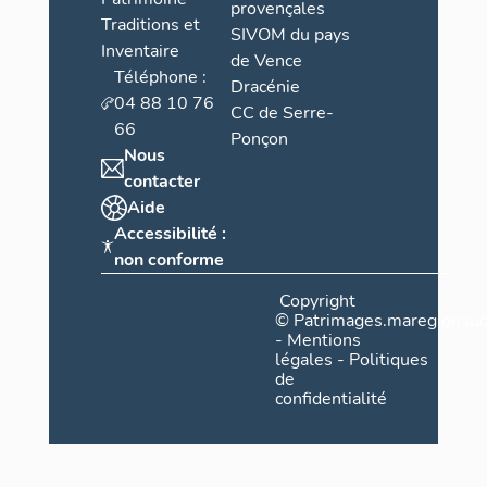
provençales
Traditions et
SIVOM du pays
Inventaire
de Vence
Téléphone :
Dracénie
04 88 10 76
CC de Serre-
66
Ponçon
Nous
contacter
Aide
Accessibilité :
non conforme
Copyright
©
Patrimages.maregionsud
-
Mentions
légales
-
Politiques
de
confidentialité