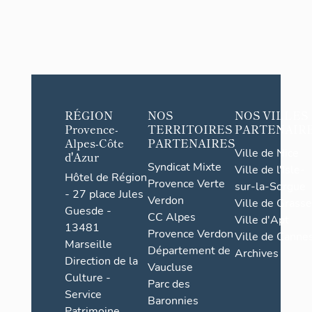
RÉGION
NOS
NOS VILLES
Provence-
TERRITOIRES
PARTENAIR
Alpes-Côte
PARTENAIRES
Ville de Nice
d'Azur
Syndicat Mixte
Ville de l'Isle-
Hôtel de Région
Provence Verte
sur-la-Sorgue
- 27 place Jules
Verdon
Ville de Grasse
Guesde -
CC Alpes
Ville d'Apt
13481
Provence Verdon
Ville de Cannes
Marseille
Département de
Archives
Direction de la
Vaucluse
Culture -
Parc des
Service
Baronnies
Patrimoine