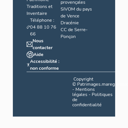
provençales
Traditions et
SIVOM du pays
Inventaire
de Vence
Téléphone :
Dracénie
04 88 10 76
CC de Serre-
66
Ponçon
Nous
contacter
Aide
Accessibilité :
non conforme
Copyright
©
Patrimages.maregionsud
-
Mentions
légales
-
Politiques
de
confidentialité