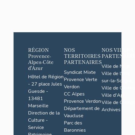
RÉGION
NOS
NOS VILLES
Provence-
TERRITOIRES
PARTENAIR
Alpes-Côte
PARTENAIRES
Ville de Nice
d'Azur
Syndicat Mixte
Ville de l'Isle-
Hôtel de Région
Provence Verte
sur-la-Sorgue
- 27 place Jules
Verdon
Ville de Grasse
Guesde -
CC Alpes
Ville d'Apt
13481
Provence Verdon
Ville de Cannes
Marseille
Département de
Archives
Direction de la
Vaucluse
Culture -
Parc des
Service
Baronnies
Patrimoine