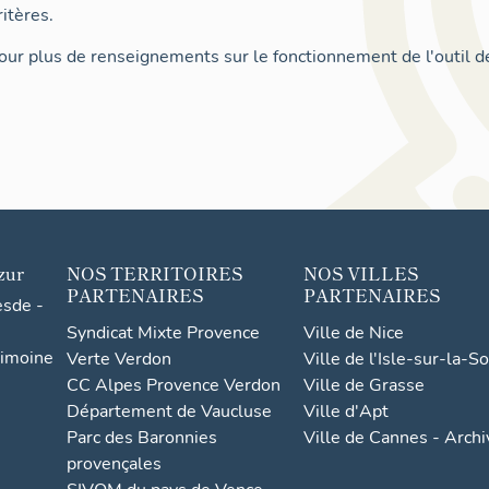
itères.
ur plus de renseignements sur le fonctionnement de l'outil d
zur
NOS TERRITOIRES
NOS VILLES
PARTENAIRES
PARTENAIRES
esde -
Syndicat Mixte Provence
Ville de Nice
rimoine
Verte Verdon
Ville de l'Isle-sur-la-S
CC Alpes Provence Verdon
Ville de Grasse
Département de Vaucluse
Ville d'Apt
Parc des Baronnies
Ville de Cannes - Arch
provençales