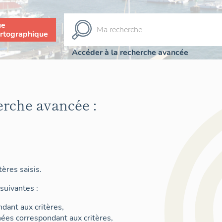
ue
rtographique
Accéder à la recherche avancée
erche avancée :
ères saisis.
suivantes :
dant aux critères,
nées correspondant aux critères,