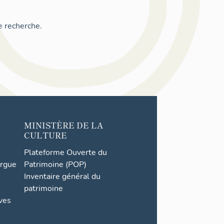
e recherche.
MINISTÈRE DE LA
CULTURE
Plateforme Ouverte du
orgue
Patrimoine (POP)
Inventaire général du
patrimoine
ives