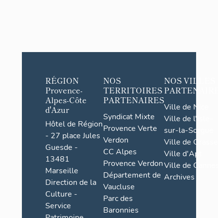
RÉGION
NOS
NOS VILLES
Provence-
TERRITOIRES
PARTENAIR
Alpes-Côte
PARTENAIRES
Ville de Nice
d'Azur
Syndicat Mixte
Ville de l'Isle-
Hôtel de Région
Provence Verte
sur-la-Sorgue
- 27 place Jules
Verdon
Ville de Grasse
Guesde -
CC Alpes
Ville d'Apt
13481
Provence Verdon
Ville de Cannes
Marseille
Département de
Archives
Direction de la
Vaucluse
Culture -
Parc des
Service
Baronnies
Patrimoine