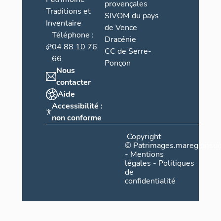
provençales
Traditions et
SIVOM du pays
Inventaire
de Vence
Téléphone :
Dracénie
04 88 10 76
CC de Serre-
66
Ponçon
Nous
contacter
Aide
Accessibilité :
non conforme
Copyright
©
Patrimages.maregionsud
-
Mentions
légales
-
Politiques
de
confidentialité