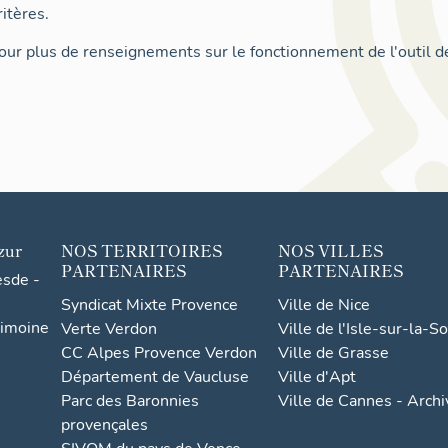
itères.
ur plus de renseignements sur le fonctionnement de l'outil d
zur
NOS TERRITOIRES
NOS VILLES
PARTENAIRES
PARTENAIRES
esde -
Syndicat Mixte Provence
Ville de Nice
rimoine
Verte Verdon
Ville de l'Isle-sur-la-S
CC Alpes Provence Verdon
Ville de Grasse
Département de Vaucluse
Ville d'Apt
Parc des Baronnies
Ville de Cannes - Arch
provençales