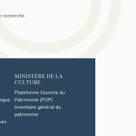
e recherche.
MINISTÈRE DE LA
CULTURE
Plateforme Ouverte du
orgue
Patrimoine (POP)
Inventaire général du
patrimoine
ives