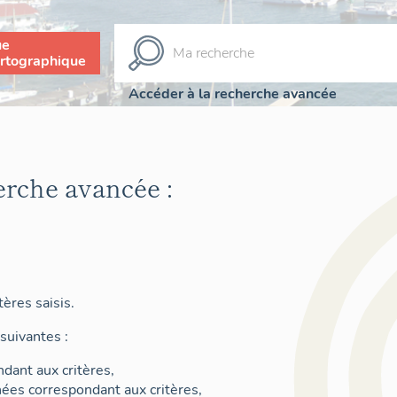
ue
rtographique
Accéder à la recherche avancée
erche avancée :
ères saisis.
suivantes :
dant aux critères,
nées correspondant aux critères,