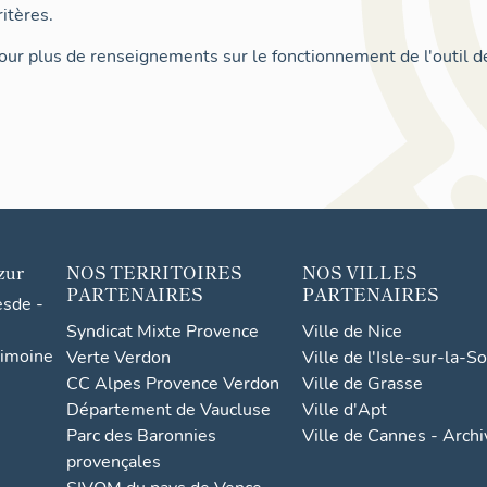
itères.
ur plus de renseignements sur le fonctionnement de l'outil d
zur
NOS TERRITOIRES
NOS VILLES
PARTENAIRES
PARTENAIRES
esde -
Syndicat Mixte Provence
Ville de Nice
rimoine
Verte Verdon
Ville de l'Isle-sur-la-S
CC Alpes Provence Verdon
Ville de Grasse
Département de Vaucluse
Ville d'Apt
Parc des Baronnies
Ville de Cannes - Arch
provençales