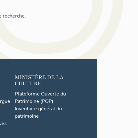
e recherche.
MINISTÈRE DE LA
CULTURE
Plateforme Ouverte du
orgue
Patrimoine (POP)
Inventaire général du
patrimoine
ives