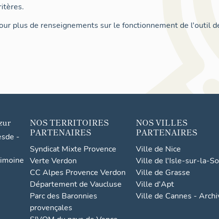
itères.
ur plus de renseignements sur le fonctionnement de l'outil d
zur
NOS TERRITOIRES
NOS VILLES
PARTENAIRES
PARTENAIRES
esde -
Syndicat Mixte Provence
Ville de Nice
rimoine
Verte Verdon
Ville de l'Isle-sur-la-S
CC Alpes Provence Verdon
Ville de Grasse
Département de Vaucluse
Ville d'Apt
Parc des Baronnies
Ville de Cannes - Arch
provençales