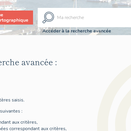
ue
rtographique
Accéder à la recherche avancée
erche avancée :
ères saisis.
suivantes :
dant aux critères,
nées correspondant aux critères,