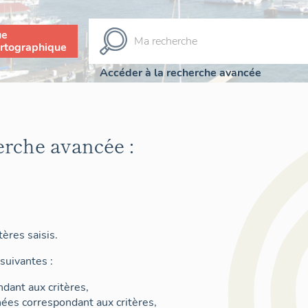
ue
rtographique
Accéder à la recherche avancée
erche avancée :
ères saisis.
suivantes :
dant aux critères,
nées correspondant aux critères,