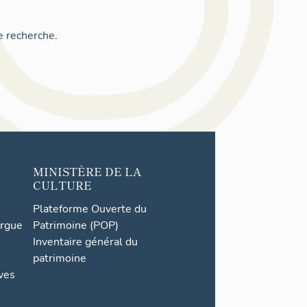
e recherche.
MINISTÈRE DE LA
CULTURE
Plateforme Ouverte du
orgue
Patrimoine (POP)
Inventaire général du
patrimoine
ives