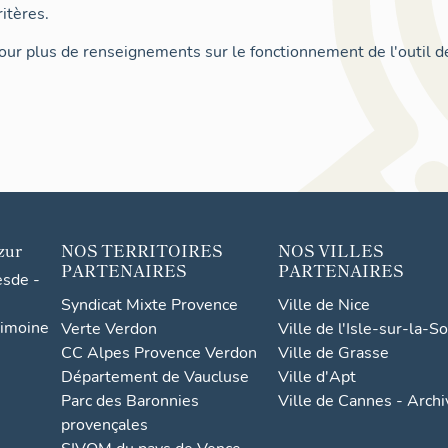
itères.
ur plus de renseignements sur le fonctionnement de l'outil d
zur
NOS TERRITOIRES
NOS VILLES
PARTENAIRES
PARTENAIRES
esde -
Syndicat Mixte Provence
Ville de Nice
rimoine
Verte Verdon
Ville de l'Isle-sur-la-S
CC Alpes Provence Verdon
Ville de Grasse
Département de Vaucluse
Ville d'Apt
Parc des Baronnies
Ville de Cannes - Arch
provençales