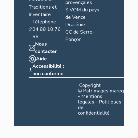
provençales
Traditions et
SIVOM du pays
Inventaire
de Vence
Téléphone :
Dracénie
04 88 10 76
CC de Serre-
66
Ponçon
Nous
contacter
Aide
Accessibilité :
non conforme
Copyright
©
Patrimages.maregionsud
-
Mentions
légales
-
Politiques
de
confidentialité