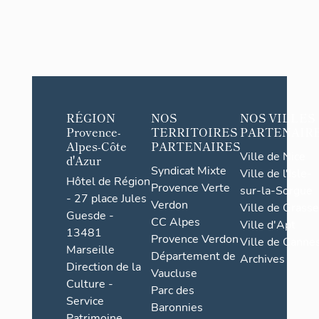
RÉGION
NOS
NOS VILLES
Provence-
TERRITOIRES
PARTENAIR
Alpes-Côte
PARTENAIRES
Ville de Nice
d'Azur
Syndicat Mixte
Ville de l'Isle-
Hôtel de Région
Provence Verte
sur-la-Sorgue
- 27 place Jules
Verdon
Ville de Grasse
Guesde -
CC Alpes
Ville d'Apt
13481
Provence Verdon
Ville de Cannes
Marseille
Département de
Archives
Direction de la
Vaucluse
Culture -
Parc des
Service
Baronnies
Patrimoine