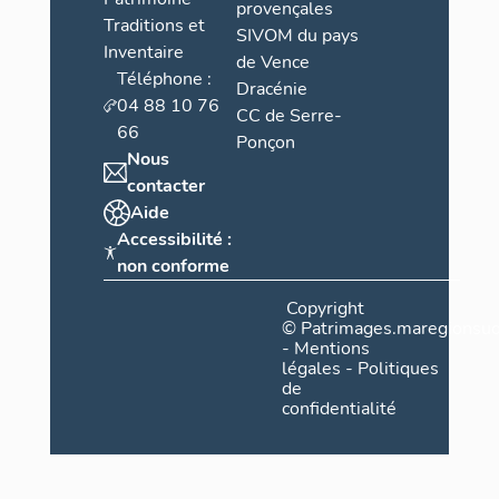
provençales
Traditions et
SIVOM du pays
Inventaire
de Vence
Téléphone :
Dracénie
04 88 10 76
CC de Serre-
66
Ponçon
Nous
contacter
Aide
Accessibilité :
non conforme
Copyright
©
Patrimages.maregionsud
-
Mentions
légales
-
Politiques
de
confidentialité