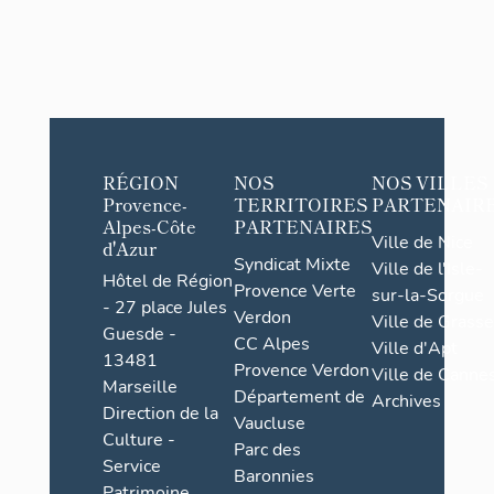
RÉGION
NOS
NOS VILLES
Provence-
TERRITOIRES
PARTENAIR
Alpes-Côte
PARTENAIRES
Ville de Nice
d'Azur
Syndicat Mixte
Ville de l'Isle-
Hôtel de Région
Provence Verte
sur-la-Sorgue
- 27 place Jules
Verdon
Ville de Grasse
Guesde -
CC Alpes
Ville d'Apt
13481
Provence Verdon
Ville de Cannes
Marseille
Département de
Archives
Direction de la
Vaucluse
Culture -
Parc des
Service
Baronnies
Patrimoine