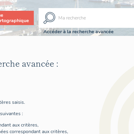
ue
rtographique
Accéder à la recherche avancée
erche avancée :
ères saisis.
suivantes :
dant aux critères,
nées correspondant aux critères,