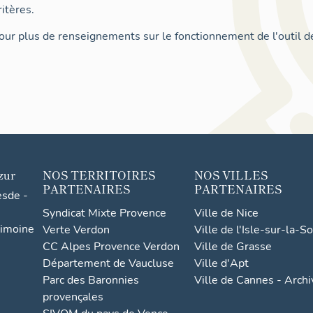
itères.
ur plus de renseignements sur le fonctionnement de l'outil d
zur
NOS TERRITOIRES
NOS VILLES
PARTENAIRES
PARTENAIRES
esde -
Syndicat Mixte Provence
Ville de Nice
rimoine
Verte Verdon
Ville de l'Isle-sur-la-S
CC Alpes Provence Verdon
Ville de Grasse
Département de Vaucluse
Ville d'Apt
Parc des Baronnies
Ville de Cannes - Arch
provençales