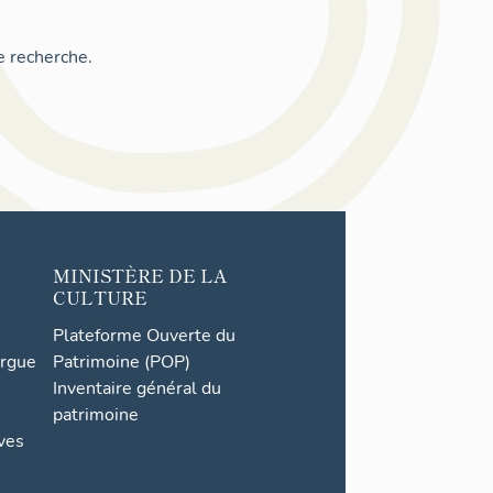
e recherche.
MINISTÈRE DE LA
CULTURE
Plateforme Ouverte du
orgue
Patrimoine (POP)
Inventaire général du
patrimoine
ives