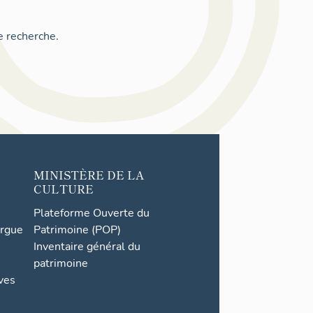
e recherche.
MINISTÈRE DE LA
CULTURE
Plateforme Ouverte du
orgue
Patrimoine (POP)
Inventaire général du
patrimoine
ives