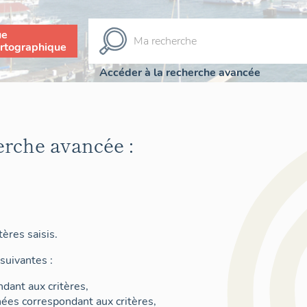
ue
rtographique
Accéder à la recherche avancée
erche avancée :
ères saisis.
suivantes :
dant aux critères,
nées correspondant aux critères,