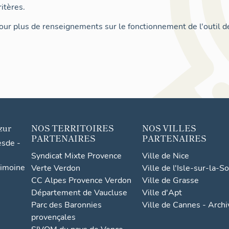
itères.
ur plus de renseignements sur le fonctionnement de l'outil d
zur
NOS TERRITOIRES
NOS VILLES
PARTENAIRES
PARTENAIRES
esde -
Syndicat Mixte Provence
Ville de Nice
rimoine
Verte Verdon
Ville de l'Isle-sur-la-S
CC Alpes Provence Verdon
Ville de Grasse
Département de Vaucluse
Ville d'Apt
Parc des Baronnies
Ville de Cannes - Arch
provençales