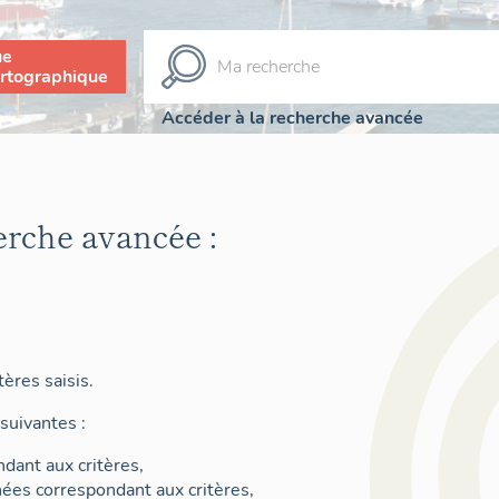
ue
rtographique
Accéder à la recherche avancée
erche avancée :
ères saisis.
suivantes :
dant aux critères,
nées correspondant aux critères,