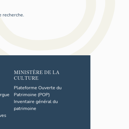
e recherche.
MINISTÈRE DE LA
CULTURE
Plateforme Ouverte du
orgue
Patrimoine (POP)
Inventaire général du
patrimoine
ives