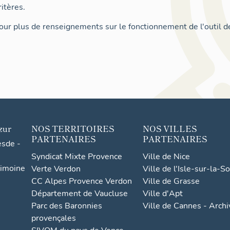
itères.
ur plus de renseignements sur le fonctionnement de l'outil d
zur
NOS TERRITOIRES
NOS VILLES
PARTENAIRES
PARTENAIRES
esde -
Syndicat Mixte Provence
Ville de Nice
rimoine
Verte Verdon
Ville de l'Isle-sur-la-S
CC Alpes Provence Verdon
Ville de Grasse
Département de Vaucluse
Ville d'Apt
Parc des Baronnies
Ville de Cannes - Arch
provençales