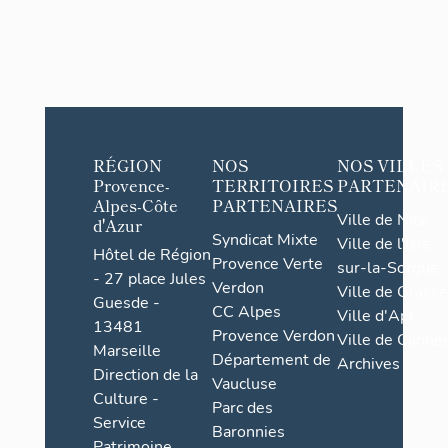
RÉGION
NOS
NOS VILLES
Provence-
TERRITOIRES
PARTENAIR
Alpes-Côte
PARTENAIRES
Ville de Nice
d'Azur
Syndicat Mixte
Ville de l'Isle-
Hôtel de Région
Provence Verte
sur-la-Sorgue
- 27 place Jules
Verdon
Ville de Grasse
Guesde -
CC Alpes
Ville d'Apt
13481
Provence Verdon
Ville de Cannes
Marseille
Département de
Archives
Direction de la
Vaucluse
Culture -
Parc des
Service
Baronnies
Patrimoine