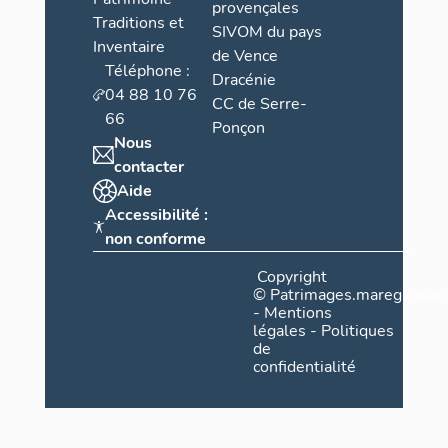
provençales
Traditions et
SIVOM du pays
Inventaire
de Vence
Téléphone :
Dracénie
04 88 10 76
CC de Serre-
66
Ponçon
Nous
contacter
Aide
Accessibilité :
non conforme
Copyright
©
Patrimages.maregionsud
-
Mentions
légales
-
Politiques
de
confidentialité