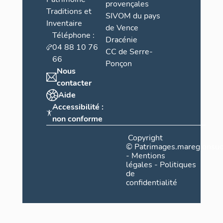
provençales
Traditions et
SIVOM du pays
Inventaire
de Vence
Téléphone :
Dracénie
04 88 10 76
CC de Serre-
66
Ponçon
Nous
contacter
Aide
Accessibilité :
non conforme
Copyright
©
Patrimages.maregionsud
-
Mentions
légales
-
Politiques
de
confidentialité