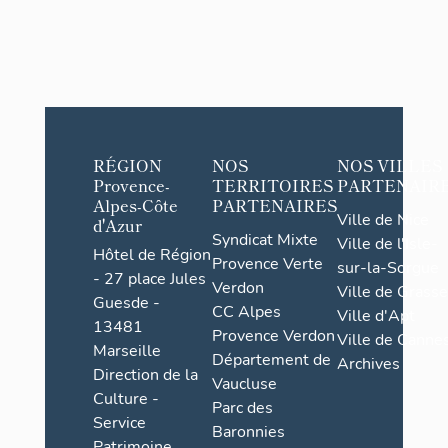
RÉGION
NOS
NOS VILLES
Provence-
TERRITOIRES
PARTENAIR
Alpes-Côte
PARTENAIRES
Ville de Nice
d'Azur
Syndicat Mixte
Ville de l'Isle-
Hôtel de Région
Provence Verte
sur-la-Sorgue
- 27 place Jules
Verdon
Ville de Grasse
Guesde -
CC Alpes
Ville d'Apt
13481
Provence Verdon
Ville de Cannes
Marseille
Département de
Archives
Direction de la
Vaucluse
Culture -
Parc des
Service
Baronnies
Patrimoine