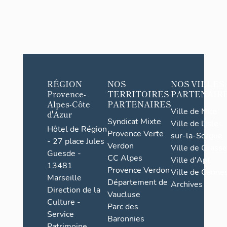
RÉGION
NOS
NOS VILLES
Provence-
TERRITOIRES
PARTENAIR
Alpes-Côte
PARTENAIRES
Ville de Nice
d'Azur
Syndicat Mixte
Ville de l'Isle-
Hôtel de Région
Provence Verte
sur-la-Sorgue
- 27 place Jules
Verdon
Ville de Grasse
Guesde -
CC Alpes
Ville d'Apt
13481
Provence Verdon
Ville de Cannes
Marseille
Département de
Archives
Direction de la
Vaucluse
Culture -
Parc des
Service
Baronnies
Patrimoine