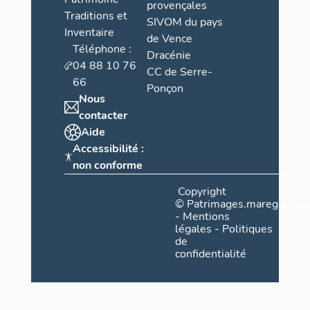
provençales
Traditions et
SIVOM du pays
Inventaire
de Vence
Téléphone :
Dracénie
04 88 10 76
CC de Serre-
66
Ponçon
Nous
contacter
Aide
Accessibilité :
non conforme
Copyright
©
Patrimages.maregionsud
-
Mentions
légales
-
Politiques
de
confidentialité