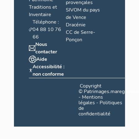
provençales
Traditions et
SIVOM du pays
Inventaire
de Vence
Téléphone :
Dracénie
04 88 10 76
CC de Serre-
66
Ponçon
Nous
contacter
Aide
Accessibilité :
non conforme
Copyright
©
Patrimages.maregionsud
-
Mentions
légales
-
Politiques
de
confidentialité