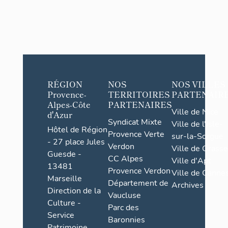
RÉGION
NOS
NOS VILLES
Provence-
TERRITOIRES
PARTENAIR
Alpes-Côte
PARTENAIRES
Ville de Nice
d'Azur
Syndicat Mixte
Ville de l'Isle-
Hôtel de Région
Provence Verte
sur-la-Sorgue
- 27 place Jules
Verdon
Ville de Grasse
Guesde -
CC Alpes
Ville d'Apt
13481
Provence Verdon
Ville de Cannes
Marseille
Département de
Archives
Direction de la
Vaucluse
Culture -
Parc des
Service
Baronnies
Patrimoine