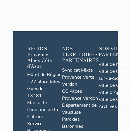
RÉGION
NOS
NOS VILLES
Provence-
TERRITOIRES
PARTENAIR
Alpes-Côte
PARTENAIRES
Ville de Nice
d'Azur
Syndicat Mixte
Ville de l'Isle-
Hôtel de Région
Provence Verte
sur-la-Sorgue
- 27 place Jules
Verdon
Ville de Grasse
Guesde -
CC Alpes
Ville d'Apt
13481
Provence Verdon
Ville de Cannes
Marseille
Département de
Archives
Direction de la
Vaucluse
Culture -
Parc des
Service
Baronnies
Patrimoine