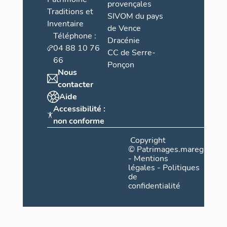
provençales
Traditions et
SIVOM du pays
Inventaire
de Vence
Téléphone :
Dracénie
04 88 10 76
CC de Serre-
66
Ponçon
Nous
contacter
Aide
Accessibilité :
non conforme
Copyright
©
Patrimages.maregionsud
-
Mentions
légales
-
Politiques
de
confidentialité