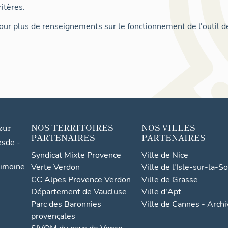
itères.
ur plus de renseignements sur le fonctionnement de l'outil d
zur
NOS TERRITOIRES
NOS VILLES
PARTENAIRES
PARTENAIRES
esde -
Syndicat Mixte Provence
Ville de Nice
rimoine
Verte Verdon
Ville de l'Isle-sur-la-S
CC Alpes Provence Verdon
Ville de Grasse
Département de Vaucluse
Ville d'Apt
Parc des Baronnies
Ville de Cannes - Arch
provençales