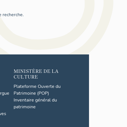
e recherche.
MINISTÈRE DE LA
CULTURE
Plateforme Ouverte du
orgue
Patrimoine (POP)
Inventaire général du
patrimoine
ives