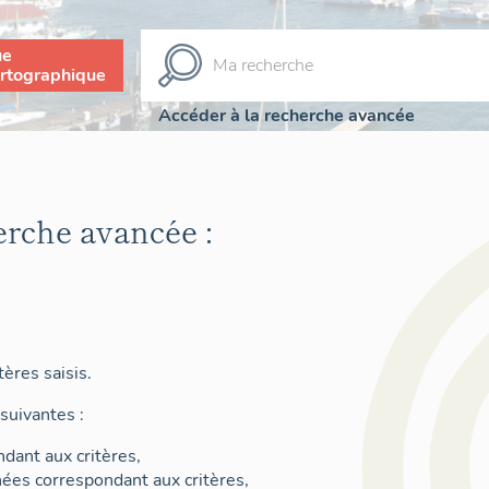
ue
rtographique
Accéder à la recherche avancée
erche avancée :
ères saisis.
suivantes :
dant aux critères,
nées correspondant aux critères,