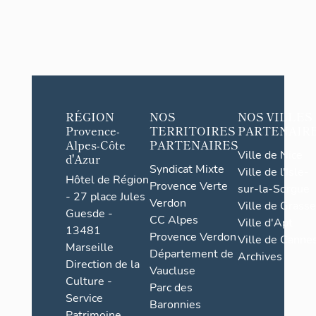
RÉGION
NOS
NOS VILLES
Provence-
TERRITOIRES
PARTENAIR
Alpes-Côte
PARTENAIRES
Ville de Nice
d'Azur
Syndicat Mixte
Ville de l'Isle-
Hôtel de Région
Provence Verte
sur-la-Sorgue
- 27 place Jules
Verdon
Ville de Grasse
Guesde -
CC Alpes
Ville d'Apt
13481
Provence Verdon
Ville de Cannes
Marseille
Département de
Archives
Direction de la
Vaucluse
Culture -
Parc des
Service
Baronnies
Patrimoine