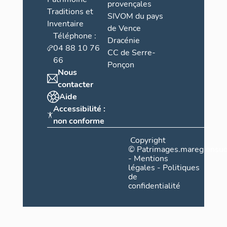
provençales
Traditions et
SIVOM du pays
Inventaire
de Vence
Téléphone :
Dracénie
04 88 10 76
CC de Serre-
66
Ponçon
Nous
contacter
Aide
Accessibilité :
non conforme
Copyright
©
Patrimages.maregionsud
-
Mentions
légales
-
Politiques
de
confidentialité