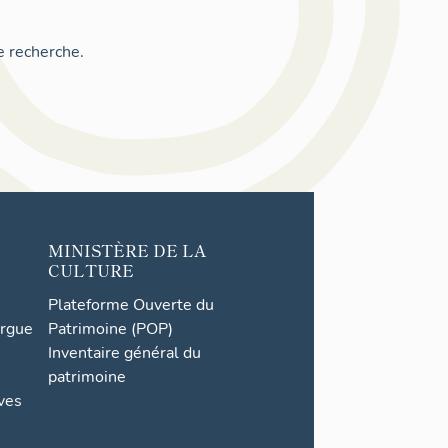
e recherche.
MINISTÈRE DE LA
CULTURE
Plateforme Ouverte du
orgue
Patrimoine (POP)
Inventaire général du
patrimoine
ives