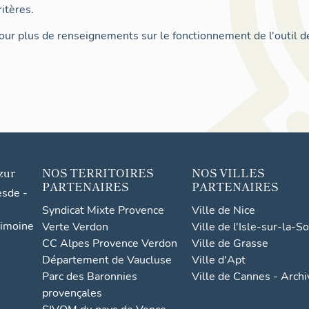
itères.
ur plus de renseignements sur le fonctionnement de l'outil d
zur
NOS TERRITOIRES
NOS VILLES
PARTENAIRES
PARTENAIRES
esde -
Syndicat Mixte Provence
Ville de Nice
rimoine
Verte Verdon
Ville de l'Isle-sur-la-S
CC Alpes Provence Verdon
Ville de Grasse
Département de Vaucluse
Ville d'Apt
Parc des Baronnies
Ville de Cannes - Arch
provençales