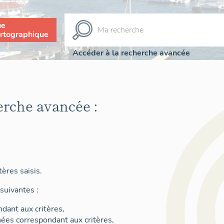
ue
rtographique
Accéder à la recherche avancée
erche avancée :
ères saisis.
suivantes :
dant aux critères,
nées correspondant aux critères,