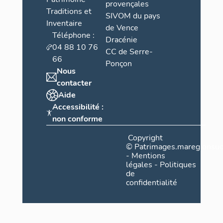
provençales
Traditions et
SIVOM du pays
Inventaire
de Vence
Téléphone :
Dracénie
04 88 10 76
CC de Serre-
66
Ponçon
Nous
contacter
Aide
Accessibilité :
non conforme
Copyright
©
Patrimages.maregionsud
-
Mentions
légales
-
Politiques
de
confidentialité