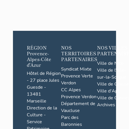
RÉGION
NOS
NOS VILLES
Provence-
TERRITOIRES
PARTENAIR
Alpes-Côte
PARTENAIRES
Ville de Nice
d'Azur
Syndicat Mixte
Ville de l'Isle-
Hôtel de Région
Provence Verte
sur-la-Sorgue
- 27 place Jules
Verdon
Ville de Grasse
Guesde -
CC Alpes
Ville d'Apt
13481
Provence Verdon
Ville de Cannes
Marseille
Département de
Archives
Direction de la
Vaucluse
Culture -
Parc des
Service
Baronnies
Patrimoine