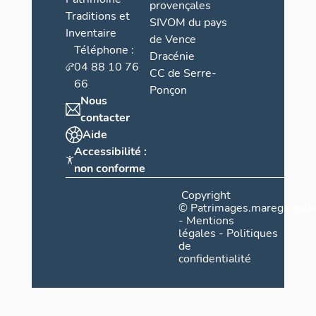
provençales
Traditions et
SIVOM du pays
Inventaire
de Vence
Téléphone :
Dracénie
04 88 10 76
CC de Serre-
66
Ponçon
Nous
contacter
Aide
Accessibilité :
non conforme
Copyright
©
Patrimages.maregionsud
-
Mentions
légales
-
Politiques
de
confidentialité