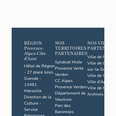
RÉGION
NOS
NOS VILLES
Provence-
TERRITOIRES
PARTENAIR
Alpes-Côte
PARTENAIRES
Ville de Nice
d'Azur
Syndicat Mixte
Ville de l'Isle-
Hôtel de Région
Provence Verte
sur-la-Sorgue
- 27 place Jules
Verdon
Ville de Grasse
Guesde -
CC Alpes
Ville d'Apt
13481
Provence Verdon
Ville de Cannes
Marseille
Département de
Archives
Direction de la
Vaucluse
Culture -
Parc des
Service
Baronnies
Patrimoine