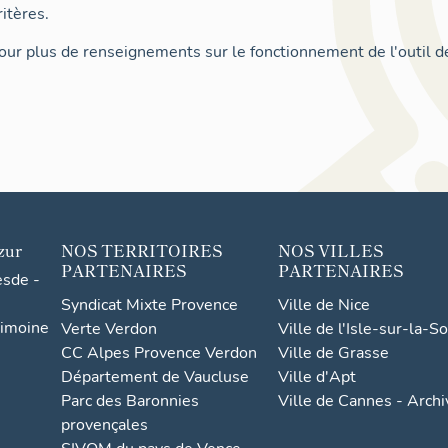
itères.
ur plus de renseignements sur le fonctionnement de l'outil d
zur
NOS TERRITOIRES
NOS VILLES
PARTENAIRES
PARTENAIRES
esde -
Syndicat Mixte Provence
Ville de Nice
rimoine
Verte Verdon
Ville de l'Isle-sur-la-S
CC Alpes Provence Verdon
Ville de Grasse
Département de Vaucluse
Ville d'Apt
Parc des Baronnies
Ville de Cannes - Arch
provençales