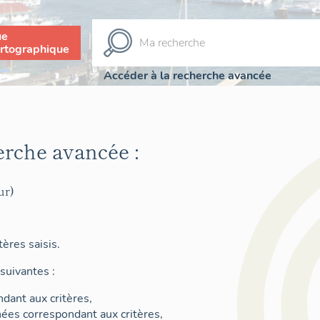
ue
rtographique
Accéder à la recherche avancée
erche avancée :
ur)
ères saisis.
suivantes :
dant aux critères,
nées correspondant aux critères,