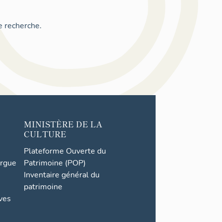
e recherche.
MINISTÈRE DE LA
CULTURE
Plateforme Ouverte du
orgue
Patrimoine (POP)
Inventaire général du
patrimoine
ives