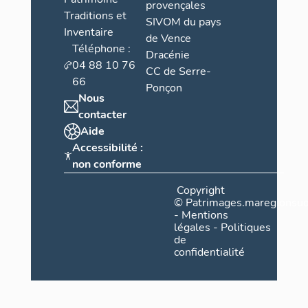
provençales
Traditions et
SIVOM du pays
Inventaire
de Vence
Téléphone :
Dracénie
04 88 10 76
CC de Serre-
66
Ponçon
Nous
contacter
Aide
Accessibilité :
non conforme
Copyright
©
Patrimages.maregionsud
-
Mentions
légales
-
Politiques
de
confidentialité