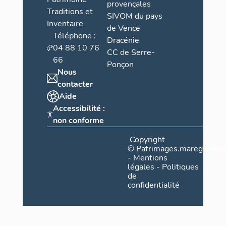
provençales
Traditions et
SIVOM du pays
Inventaire
de Vence
Téléphone :
Dracénie
04 88 10 76
CC de Serre-
66
Ponçon
Nous
contacter
Aide
Accessibilité :
non conforme
Copyright
©
Patrimages.maregionsud
-
Mentions
légales
-
Politiques
de
confidentialité