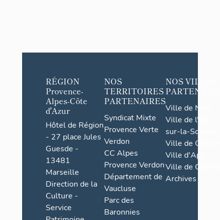
RÉGION
NOS
NOS VILLES
Provence-
TERRITOIRES
PARTENAIR
Alpes-Côte
PARTENAIRES
Ville de Nice
d'Azur
Syndicat Mixte
Ville de l'Isle-
Hôtel de Région
Provence Verte
sur-la-Sorgue
- 27 place Jules
Verdon
Ville de Grasse
Guesde -
CC Alpes
Ville d'Apt
13481
Provence Verdon
Ville de Cannes
Marseille
Département de
Archives
Direction de la
Vaucluse
Culture -
Parc des
Service
Baronnies
Patrimoine