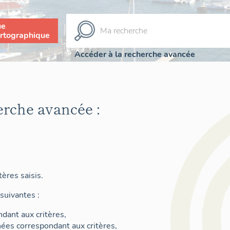
ue
rtographique
Accéder à la recherche avancée
erche avancée :
ères saisis.
suivantes :
dant aux critères,
nées correspondant aux critères,