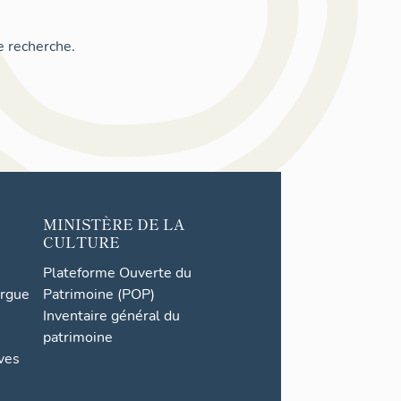
e recherche.
MINISTÈRE DE LA
CULTURE
Plateforme Ouverte du
orgue
Patrimoine (POP)
Inventaire général du
patrimoine
ives