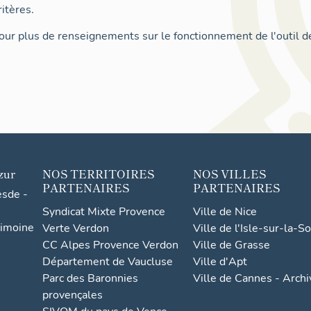
itères.
ur plus de renseignements sur le fonctionnement de l'outil d
zur
NOS TERRITOIRES
NOS VILLES
PARTENAIRES
PARTENAIRES
esde -
Syndicat Mixte Provence
Ville de Nice
rimoine
Verte Verdon
Ville de l'Isle-sur-la-S
CC Alpes Provence Verdon
Ville de Grasse
Département de Vaucluse
Ville d'Apt
Parc des Baronnies
Ville de Cannes - Arch
provençales