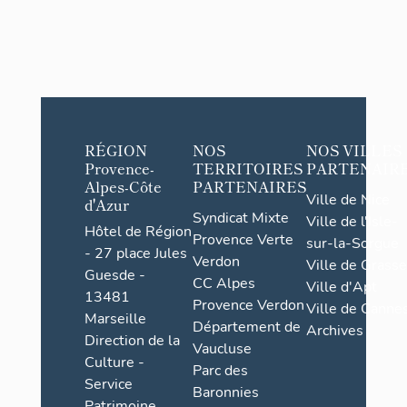
RÉGION
NOS
NOS VILLES
Provence-
TERRITOIRES
PARTENAIR
Alpes-Côte
PARTENAIRES
Ville de Nice
d'Azur
Syndicat Mixte
Ville de l'Isle-
Hôtel de Région
Provence Verte
sur-la-Sorgue
- 27 place Jules
Verdon
Ville de Grasse
Guesde -
CC Alpes
Ville d'Apt
13481
Provence Verdon
Ville de Cannes
Marseille
Département de
Archives
Direction de la
Vaucluse
Culture -
Parc des
Service
Baronnies
Patrimoine