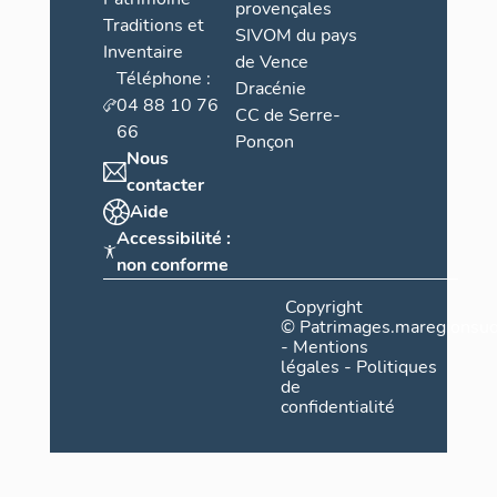
provençales
Traditions et
SIVOM du pays
Inventaire
de Vence
Téléphone :
Dracénie
04 88 10 76
CC de Serre-
66
Ponçon
Nous
contacter
Aide
Accessibilité :
non conforme
Copyright
©
Patrimages.maregionsud
-
Mentions
légales
-
Politiques
de
confidentialité