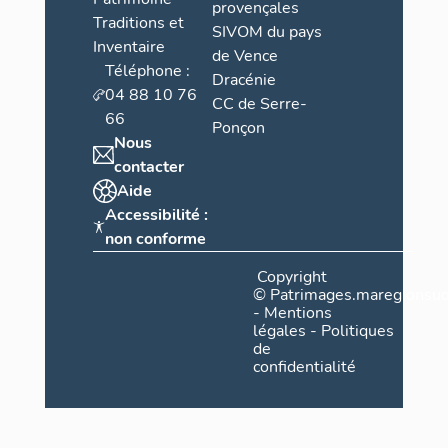
provençales
Traditions et
SIVOM du pays
Inventaire
de Vence
Téléphone :
Dracénie
04 88 10 76
CC de Serre-
66
Ponçon
Nous
contacter
Aide
Accessibilité :
non conforme
Copyright
©
Patrimages.maregionsud
-
Mentions
légales
-
Politiques
de
confidentialité