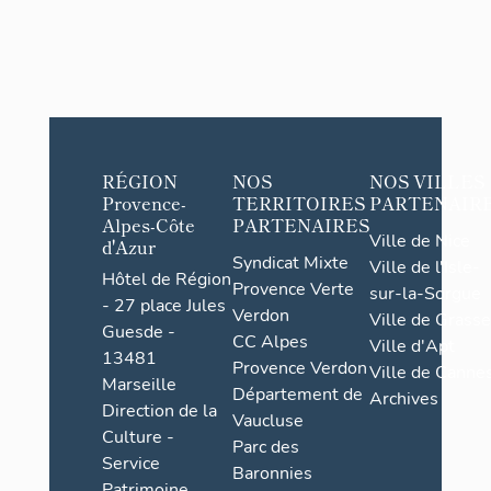
RÉGION
NOS
NOS VILLES
Provence-
TERRITOIRES
PARTENAIR
Alpes-Côte
PARTENAIRES
Ville de Nice
d'Azur
Syndicat Mixte
Ville de l'Isle-
Hôtel de Région
Provence Verte
sur-la-Sorgue
- 27 place Jules
Verdon
Ville de Grasse
Guesde -
CC Alpes
Ville d'Apt
13481
Provence Verdon
Ville de Cannes
Marseille
Département de
Archives
Direction de la
Vaucluse
Culture -
Parc des
Service
Baronnies
Patrimoine