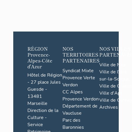
RÉGION
NOS
NOS VILLES
Provence-
TERRITOIRES
PARTENAIR
Alpes-Côte
PARTENAIRES
Ville de Nice
d'Azur
Syndicat Mixte
Ville de l'Isle-
Hôtel de Région
Provence Verte
sur-la-Sorgue
- 27 place Jules
Verdon
Ville de Grasse
Guesde -
CC Alpes
Ville d'Apt
13481
Provence Verdon
Ville de Cannes
Marseille
Département de
Archives
Direction de la
Vaucluse
Culture -
Parc des
Service
Baronnies
Patrimoine