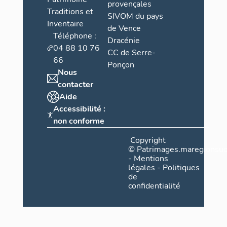
provençales
Traditions et
SIVOM du pays
Inventaire
de Vence
Téléphone :
Dracénie
04 88 10 76
CC de Serre-
66
Ponçon
Nous
contacter
Aide
Accessibilité :
non conforme
Copyright
©
Patrimages.maregionsud
-
Mentions
légales
-
Politiques
de
confidentialité