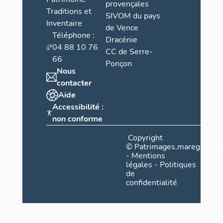
provençales
Traditions et
SIVOM du pays
Inventaire
de Vence
Téléphone :
Dracénie
04 88 10 76
CC de Serre-
66
Ponçon
Nous
contacter
Aide
Accessibilité :
non conforme
Copyright
©
Patrimages.maregionsud
-
Mentions
légales
-
Politiques
de
confidentialité