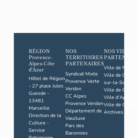
RÉGION
NOS
NOS VILLES
Provence-
TERRITOIRES
PARTENAIR
Alpes-Côte
PARTENAIRES
Ville de Nice
d'Azur
Syndicat Mixte
Ville de l'Isle-
Hôtel de Région
Provence Verte
sur-la-Sorgue
- 27 place Jules
Verdon
Ville de Grasse
Guesde -
CC Alpes
Ville d'Apt
13481
Provence Verdon
Ville de Cannes
Marseille
Département de
Archives
Direction de la
Vaucluse
Culture -
Parc des
Service
Baronnies
Patrimoine