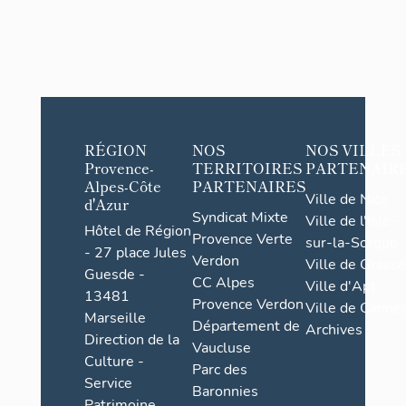
RÉGION
NOS
NOS VILLES
Provence-
TERRITOIRES
PARTENAIR
Alpes-Côte
PARTENAIRES
Ville de Nice
d'Azur
Syndicat Mixte
Ville de l'Isle-
Hôtel de Région
Provence Verte
sur-la-Sorgue
- 27 place Jules
Verdon
Ville de Grasse
Guesde -
CC Alpes
Ville d'Apt
13481
Provence Verdon
Ville de Cannes
Marseille
Département de
Archives
Direction de la
Vaucluse
Culture -
Parc des
Service
Baronnies
Patrimoine