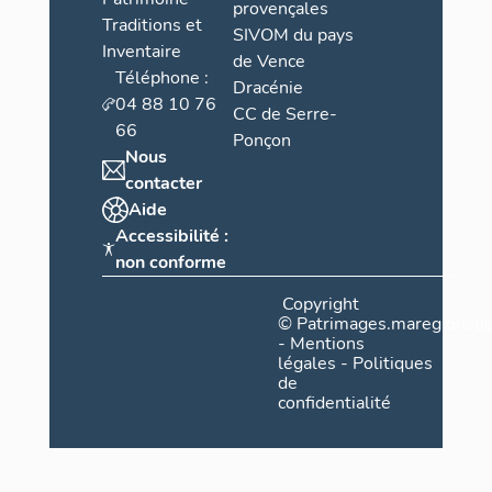
provençales
Traditions et
SIVOM du pays
Inventaire
de Vence
Téléphone :
Dracénie
04 88 10 76
CC de Serre-
66
Ponçon
Nous
contacter
Aide
Accessibilité :
non conforme
Copyright
©
Patrimages.maregionsud
-
Mentions
légales
-
Politiques
de
confidentialité