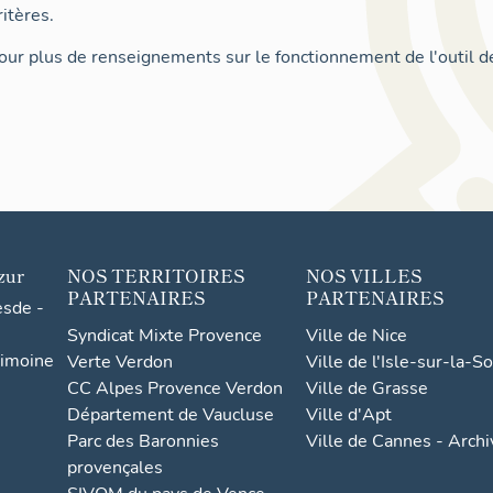
itères.
ur plus de renseignements sur le fonctionnement de l'outil d
zur
NOS TERRITOIRES
NOS VILLES
PARTENAIRES
PARTENAIRES
esde -
Syndicat Mixte Provence
Ville de Nice
rimoine
Verte Verdon
Ville de l'Isle-sur-la-S
CC Alpes Provence Verdon
Ville de Grasse
Département de Vaucluse
Ville d'Apt
Parc des Baronnies
Ville de Cannes - Arch
provençales