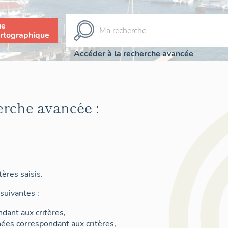
ue
rtographique
Accéder à la recherche avancée
erche avancée :
ères saisis.
suivantes :
dant aux critères,
nées correspondant aux critères,