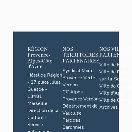
RÉGION
NOS
NOS VILLES
Provence-
TERRITOIRES
PARTENAIR
Alpes-Côte
PARTENAIRES
Ville de Nice
d'Azur
Syndicat Mixte
Ville de l'Isle-
Hôtel de Région
Provence Verte
sur-la-Sorgue
- 27 place Jules
Verdon
Ville de Grasse
Guesde -
CC Alpes
Ville d'Apt
13481
Provence Verdon
Ville de Cannes
Marseille
Département de
Archives
Direction de la
Vaucluse
Culture -
Parc des
Service
Baronnies
Patrimoine