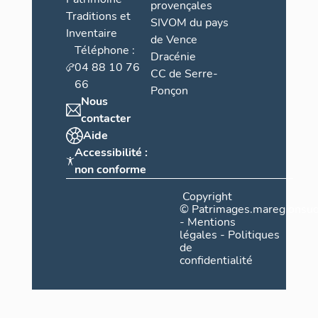
provençales
Traditions et
SIVOM du pays
Inventaire
de Vence
Téléphone :
Dracénie
04 88 10 76
CC de Serre-
66
Ponçon
Nous
contacter
Aide
Accessibilité :
non conforme
Copyright
©
Patrimages.maregionsud
-
Mentions
légales
-
Politiques
de
confidentialité