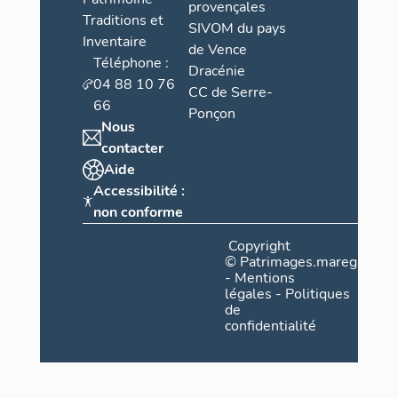
provençales
Traditions et
SIVOM du pays
Inventaire
de Vence
Téléphone :
Dracénie
04 88 10 76
CC de Serre-
66
Ponçon
Nous
contacter
Aide
Accessibilité :
non conforme
Copyright
©
Patrimages.maregionsud
-
Mentions
légales
-
Politiques
de
confidentialité