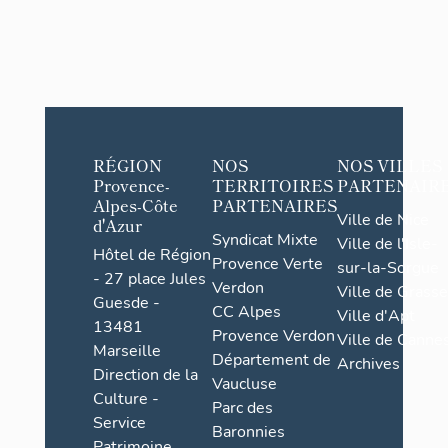
RÉGION
NOS
NOS VILLES
Provence-
TERRITOIRES
PARTENAIR
Alpes-Côte
PARTENAIRES
Ville de Nice
d'Azur
Syndicat Mixte
Ville de l'Isle-
Hôtel de Région
Provence Verte
sur-la-Sorgue
- 27 place Jules
Verdon
Ville de Grasse
Guesde -
CC Alpes
Ville d'Apt
13481
Provence Verdon
Ville de Cannes
Marseille
Département de
Archives
Direction de la
Vaucluse
Culture -
Parc des
Service
Baronnies
Patrimoine