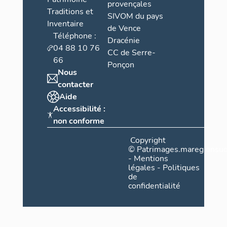
provençales
Traditions et
SIVOM du pays
Inventaire
de Vence
Téléphone :
Dracénie
04 88 10 76
CC de Serre-
66
Ponçon
Nous
contacter
Aide
Accessibilité :
non conforme
Copyright
©
Patrimages.maregionsud
-
Mentions
légales
-
Politiques
de
confidentialité