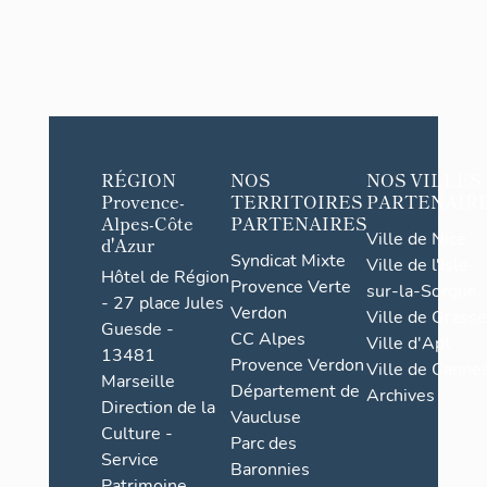
RÉGION
NOS
NOS VILLES
Provence-
TERRITOIRES
PARTENAIR
Alpes-Côte
PARTENAIRES
Ville de Nice
d'Azur
Syndicat Mixte
Ville de l'Isle-
Hôtel de Région
Provence Verte
sur-la-Sorgue
- 27 place Jules
Verdon
Ville de Grasse
Guesde -
CC Alpes
Ville d'Apt
13481
Provence Verdon
Ville de Cannes
Marseille
Département de
Archives
Direction de la
Vaucluse
Culture -
Parc des
Service
Baronnies
Patrimoine