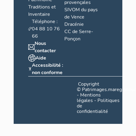
provençales
Traditions et
SIVOM du pays
Inventaire
de Vence
Téléphone :
Dracénie
04 88 10 76
CC de Serre-
66
Ponçon
Nous
contacter
Aide
Accessibilité :
non conforme
Copyright
©
Patrimages.maregionsud
-
Mentions
légales
-
Politiques
de
confidentialité