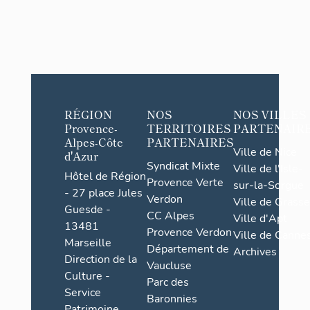
RÉGION
NOS
NOS VILLES
Provence-
TERRITOIRES
PARTENAIR
Alpes-Côte
PARTENAIRES
Ville de Nice
d'Azur
Syndicat Mixte
Ville de l'Isle-
Hôtel de Région
Provence Verte
sur-la-Sorgue
- 27 place Jules
Verdon
Ville de Grasse
Guesde -
CC Alpes
Ville d'Apt
13481
Provence Verdon
Ville de Cannes
Marseille
Département de
Archives
Direction de la
Vaucluse
Culture -
Parc des
Service
Baronnies
Patrimoine