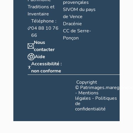
provençales
Traditions et
SIVOM du pays
Inventaire
de Vence
Téléphone :
Dracénie
04 88 10 76
CC de Serre-
66
Ponçon
Nous
contacter
Aide
Accessibilité :
non conforme
Copyright
©
Patrimages.maregionsud
-
Mentions
légales
-
Politiques
de
confidentialité