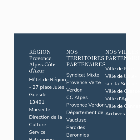
RÉGION
NOS
NOS VILLES
Provence-
TERRITOIRES
PARTENAIR
Alpes-Côte
PARTENAIRES
Ville de Nice
d'Azur
Syndicat Mixte
Ville de l'Isle-
Hôtel de Région
Provence Verte
sur-la-Sorgue
- 27 place Jules
Verdon
Ville de Grasse
Guesde -
CC Alpes
Ville d'Apt
13481
Provence Verdon
Ville de Cannes
Marseille
Département de
Archives
Direction de la
Vaucluse
Culture -
Parc des
Service
Baronnies
Patrimoine