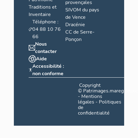
provençales
Traditions et
SIVOM du pays
Inventaire
de Vence
Téléphone :
Dracénie
04 88 10 76
CC de Serre-
66
Ponçon
Nous
contacter
Aide
Accessibilité :
non conforme
Copyright
©
Patrimages.maregionsud
-
Mentions
légales
-
Politiques
de
confidentialité