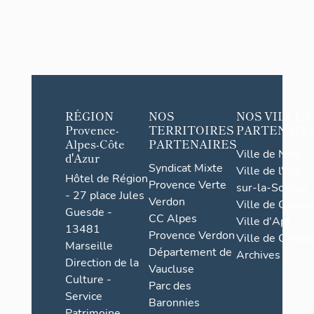
RÉGION
NOS
NOS VILLES
Provence-
TERRITOIRES
PARTENAIR
Alpes-Côte
PARTENAIRES
Ville de Nice
d'Azur
Syndicat Mixte
Ville de l'Isle-
Hôtel de Région
Provence Verte
sur-la-Sorgue
- 27 place Jules
Verdon
Ville de Grasse
Guesde -
CC Alpes
Ville d'Apt
13481
Provence Verdon
Ville de Cannes
Marseille
Département de
Archives
Direction de la
Vaucluse
Culture -
Parc des
Service
Baronnies
Patrimoine