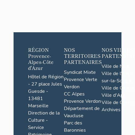
RÉGION
NOS
NOS VILLES
Provence-
TERRITOIRES
PARTENAIR
Alpes-Côte
PARTENAIRES
Ville de Nice
d'Azur
Syndicat Mixte
Ville de l'Isle-
Hôtel de Région
Provence Verte
sur-la-Sorgue
- 27 place Jules
Verdon
Ville de Grasse
Guesde -
CC Alpes
Ville d'Apt
13481
Provence Verdon
Ville de Cannes
Marseille
Département de
Archives
Direction de la
Vaucluse
Culture -
Parc des
Service
Baronnies
Patrimoine