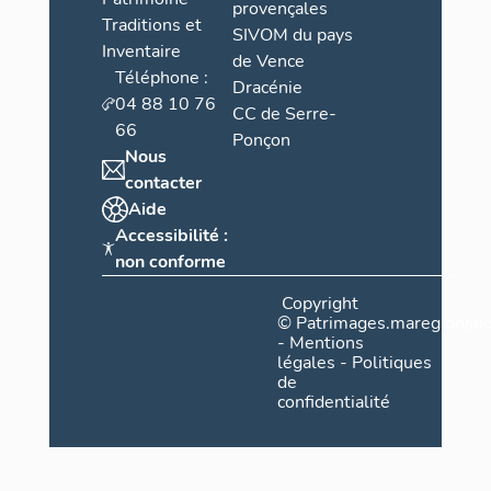
provençales
Traditions et
SIVOM du pays
Inventaire
de Vence
Téléphone :
Dracénie
04 88 10 76
CC de Serre-
66
Ponçon
Nous
contacter
Aide
Accessibilité :
non conforme
Copyright
©
Patrimages.maregionsud
-
Mentions
légales
-
Politiques
de
confidentialité