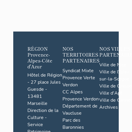
RÉGION
NOS
NOS VILLES
Provence-
TERRITOIRES
PARTENAIR
Alpes-Côte
PARTENAIRES
Ville de Nice
d'Azur
Syndicat Mixte
Ville de l'Isle-
Hôtel de Région
Provence Verte
sur-la-Sorgue
- 27 place Jules
Verdon
Ville de Grasse
Guesde -
CC Alpes
Ville d'Apt
13481
Provence Verdon
Ville de Cannes
Marseille
Département de
Archives
Direction de la
Vaucluse
Culture -
Parc des
Service
Baronnies
Patrimoine