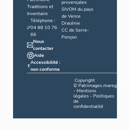
provençales
Traditions et
SIVOM du pays
Inventaire
de Vence
Téléphone :
Dracénie
04 88 10 76
CC de Serre-
66
Ponçon
Nous
contacter
Aide
Accessibilité :
non conforme
Copyright
©
Patrimages.maregionsud
-
Mentions
légales
-
Politiques
de
confidentialité