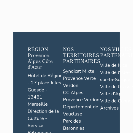
RÉGION
NOS
NOS VILLES
Provence-
TERRITOIRES
PARTENAIR
Alpes-Côte
PARTENAIRES
Ville de Nice
d'Azur
Syndicat Mixte
Ville de l'Isle-
Hôtel de Région
Provence Verte
sur-la-Sorgue
- 27 place Jules
Verdon
Ville de Grasse
Guesde -
CC Alpes
Ville d'Apt
13481
Provence Verdon
Ville de Cannes
Marseille
Département de
Archives
Direction de la
Vaucluse
Culture -
Parc des
Service
Baronnies
Patrimoine