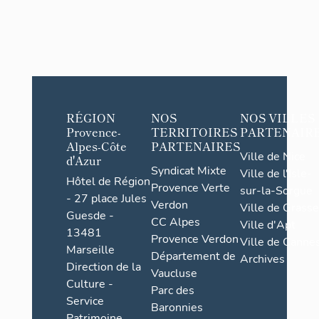
RÉGION
NOS
NOS VILLES
Provence-
TERRITOIRES
PARTENAIR
Alpes-Côte
PARTENAIRES
Ville de Nice
d'Azur
Syndicat Mixte
Ville de l'Isle-
Hôtel de Région
Provence Verte
sur-la-Sorgue
- 27 place Jules
Verdon
Ville de Grasse
Guesde -
CC Alpes
Ville d'Apt
13481
Provence Verdon
Ville de Cannes
Marseille
Département de
Archives
Direction de la
Vaucluse
Culture -
Parc des
Service
Baronnies
Patrimoine