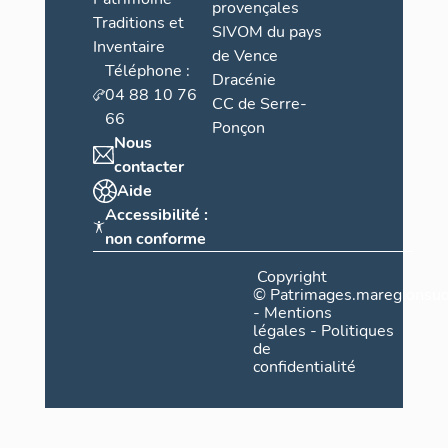
provençales
Traditions et
SIVOM du pays
Inventaire
de Vence
Téléphone :
Dracénie
04 88 10 76
CC de Serre-
66
Ponçon
Nous
contacter
Aide
Accessibilité :
non conforme
Copyright
©
Patrimages.maregionsud
-
Mentions
légales
-
Politiques
de
confidentialité